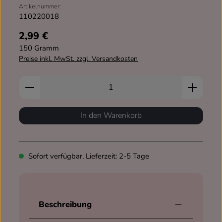
Artikelnummer:
110220018
2,99 €
Regulärer Preis:
150 Gramm
Preise inkl. MwSt. zzgl. Versandkosten
Produkt Anzahl: Gib den gewünschten Wert ein od
In den Warenkorb
Sofort verfügbar, Lieferzeit: 2-5 Tage
Beschreibung