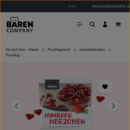
+++
Versandkostenfrei ab
Zum Hauptinhalt springen
Du bist hier:
Home
Fruchtgummi
Gummibärchen
Fruchtig
Bildergalerie überspringen