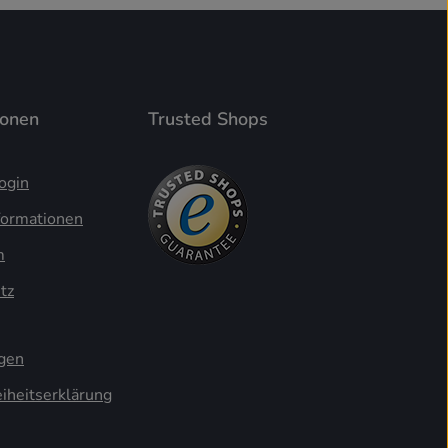
ionen
Trusted Shops
ogin
formationen
m
tz
ngen
eiheitserklärung