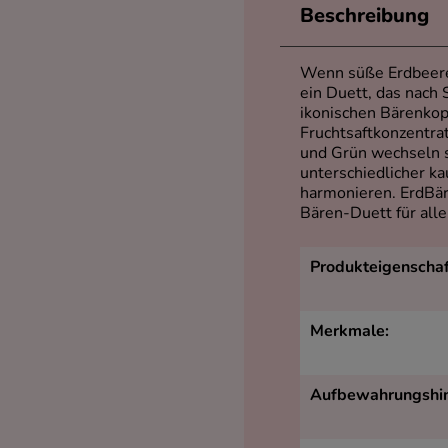
Beschreibung
Wenn süße Erdbeere a
ein Duett, das nach
ikonischen Bärenkop
Fruchtsaftkonzentr
und Grün wechseln s
unterschiedlicher k
harmonieren. ErdBär 
Bären-Duett für alle
Produkteigenschaf
Merkmale:
Aufbewahrungshin