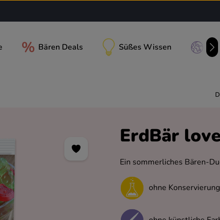
e
Bären Deals
Süßes Wissen
Uns
D
ErdBär lov
Ein sommerliches Bären-Duet
ohne Konservierung
ohne künstliche Far