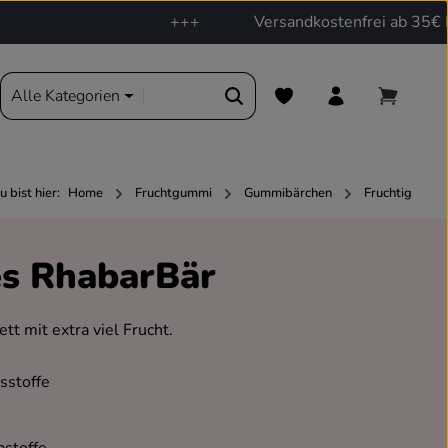
+++
Versandkostenfrei ab 35€ Best
Du hast 0 Produkte auf d
ere bärige Welt
Alle Kategorien
u bist hier:
Home
Fruchtgummi
Gummibärchen
Fruchtig
es RhabarBär
t mit extra viel Frucht.
sstoffe
bstoffe