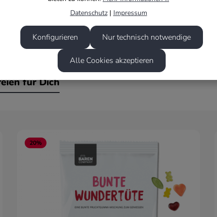
Von Fruchtgummi-Liebhabern empfohlen
Datenschutz
|
Impressum
Konfigurieren
Nur technisch notwendige
Alle Cookies akzeptieren
eien für Dich
20
%