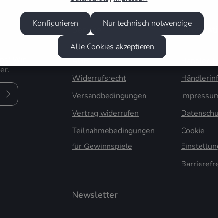
Konfigurieren
Nur technisch notwendige
Service
Informat
Alle Cookies akzeptieren
uns! Wir
AGB
Händler-L
er.
Widerrufsrecht
Händlerin
Versandbedingungen
Impressu
Vertrag widerrufen
Datenschu
Teilnahmebedingungen
Cookie
für Gewinnspiele
Einstellu
Barrierefr
Newsletter