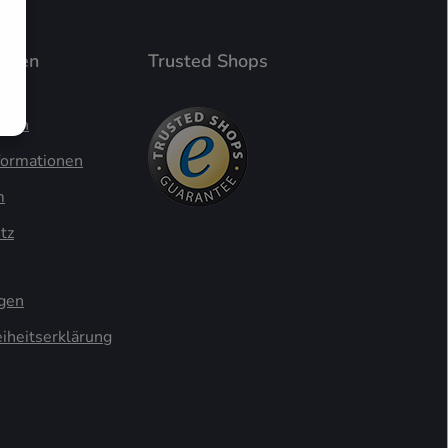
ionen
Trusted Shops
ogin
formationen
m
tz
ngen
eiheitserklärung