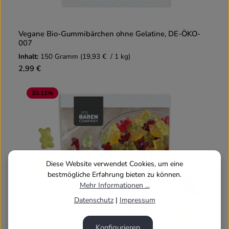
Vegane Bio-Gummibärchen ohne Gelatine, DE-ÖKO-
007
Inhalt:
150 Gramm
(19,93 € / 1 kg)
2,99 €
33.11
%
Diese Website verwendet Cookies, um eine
bestmögliche Erfahrung bieten zu können.
Mehr Informationen ...
Datenschutz
|
Impressum
Konfigurieren