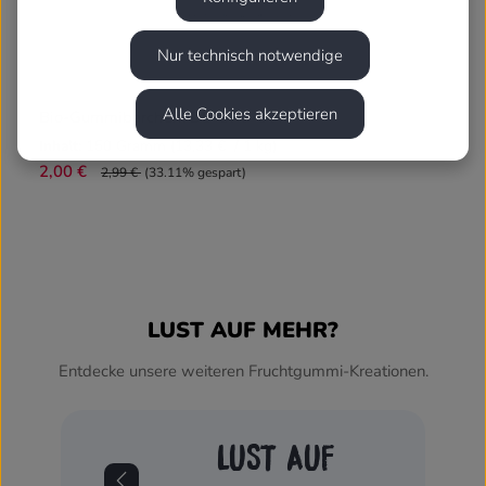
Nur technisch notwendige
Alle Cookies akzeptieren
Bio-Gummibärchen, DE-ÖKO-007
Inhalt:
150 Gramm
(13,33 € / 1 kg)
2,00 €
2,99 €
(33.11% gespart)
LUST AUF MEHR?
Entdecke unsere weiteren Fruchtgummi-Kreationen.
LUST AUF