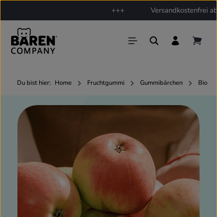
+++
Versandkostenfrei ab 3
Zum Hauptinhalt springen
Du bist hier:
Home
Fruchtgummi
Gummibärchen
Bio