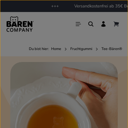
+++
Versandkostenfrei ab 35€ Bestellw
Zum Hauptinhalt springen
Du bist hier:
Home
Fruchtgummi
Tee-Bären®