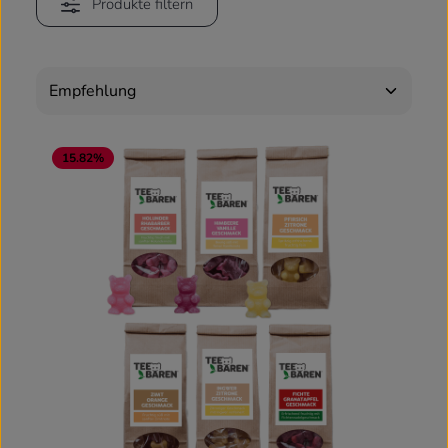
Produkte filtern
15.82
%