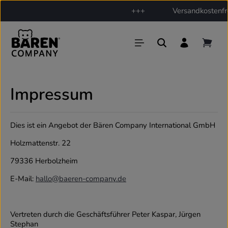
+++
Versandkostenfre
Zum Hauptinhalt springen
Impressum
Dies ist ein Angebot der Bären Company International GmbH
Holzmattenstr. 22
79336 Herbolzheim
E-Mail:
hallo@baeren-company.de
Vertreten durch die Geschäftsführer Peter Kaspar, Jürgen
Stephan