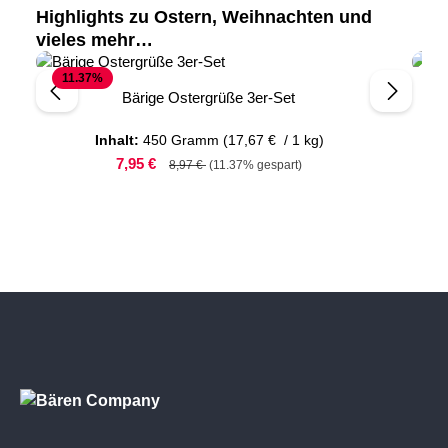
Highlights zu Ostern, Weihnachten und
Produktgalerie überspringen
vieles mehr…
11.37
%
Bärige Ostergrüße 3er-Set
Inhalt:
450 Gramm
(17,67 € / 1 kg)
7,95 €
8,97 €
(11.37% gespart)