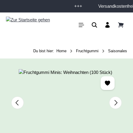
+++
Versandkostenfrei 
Zum Hauptinhalt springen
Du bist hier:
Home
Fruchtgummi
Saisonales
Bildergalerie überspringen