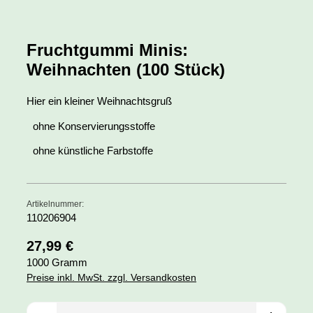
Fruchtgummi Minis:
Weihnachten (100 Stück)
Hier ein kleiner Weihnachtsgruß
ohne Konservierungsstoffe
ohne künstliche Farbstoffe
Artikelnummer:
110206904
Regulärer Preis:
27,99 €
1000 Gramm
Preise inkl. MwSt. zzgl. Versandkosten
Produkt Anzahl: Gib den gewünschten Wert ein oder