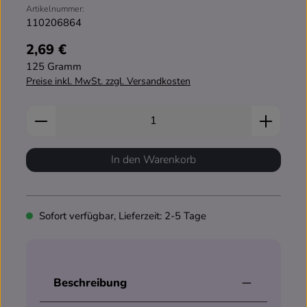
Artikelnummer:
110206864
2,69 €
Regulärer Preis:
125 Gramm
Preise inkl. MwSt. zzgl. Versandkosten
Produkt Anzahl: Gib den gewünschten Wert ein od
In den Warenkorb
Sofort verfügbar, Lieferzeit: 2-5 Tage
Beschreibung