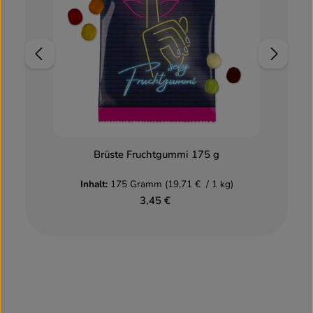
Brüste Fruchtgummi 175 g
Inhalt:
175 Gramm
(19,71 € / 1 kg)
I
3,45 €