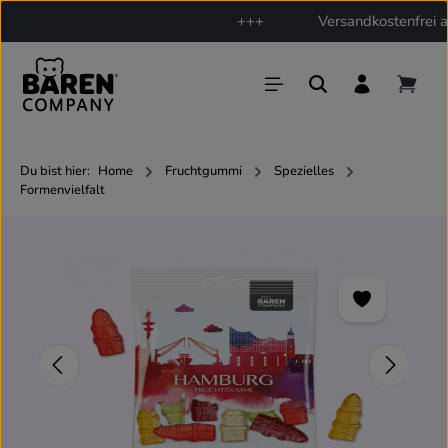
+++
Versandkostenfrei ab
Zum Hauptinhalt springen
Du bist hier:
Home
Fruchtgummi
Spezielles
Formenvielfalt
Bildergalerie überspringen