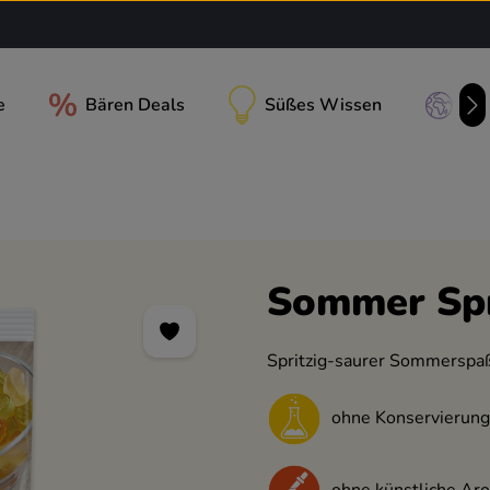
e
Bären Deals
Süßes Wissen
Uns
Sommer Spr
Spritzig-saurer Sommerspaß
ohne Konservierung
ohne künstliche Ar