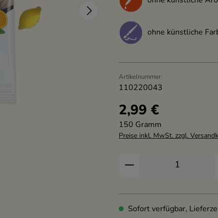
ohne künstliche Far
Artikelnummer:
110220043
2,99 €
Regulärer Preis:
150 Gramm
Preise inkl. MwSt. zzgl. Versand
Produkt Anzahl: Gi
Sofort verfügbar, Lieferze