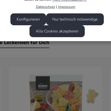
Von Fruchtgummi-Liebhabern empfohlen
Datenschutz
|
Impressum
Konfigurieren
Nur technisch notwendige
Alle Cookies akzeptieren
re Leckereien für Dich