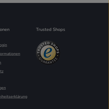
ionen
Trusted Shops
ogin
formationen
m
tz
ngen
eiheitserklärung