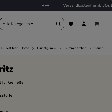
+++
Versandkostenfrei ab 35€ Best
Du hast 0 Produkte auf d
ere bärige Welt
Alle Kategorien
Du bist hier:
Home
Fruchtgummi
Gummibärchen
Sauer
itz
 für Genießer
sstoffe
omen