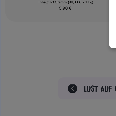
Inhalt:
60 Gramm
(98,33 € / 1 kg)
5,90 €
LUST AUF