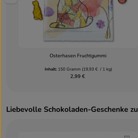
Osterhasen Fruchtgummi
In den Warenkorb
Inhalt:
150 Gramm
(19,93 € / 1 kg)
2,99 €
Liebevolle Schokoladen-Geschenke zur
Produktgalerie überspringen