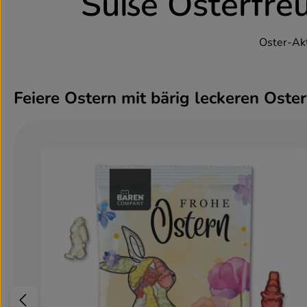
Süße Osterfre
Oster-Akt
Feiere Ostern mit bärig leckeren Ost
Produktgalerie überspringen