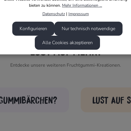
Inhalt:
60 Gramm
(98,33 € / 1 kg)
bieten zu können.
Mehr Informationen ...
5,90 €
Datenschutz
|
Impressum
Konfigurieren
Nur technisch notwendige
Alle Cookies akzeptieren
LUST AUF MEHR?
Entdecke unsere weiteren Fruchtgummi-Kreationen.
 GUMMIBÄRCHEN?
LUST AUF S